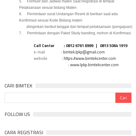
5.
Formulir dan Jadwal materi Saat Registrasi di tempat
Pelaksanaan sesuai bidang Materi.
6.
Permintaan surat Undangan Resmi di berikan saat ada
Konfirmasi sesuai Kode Bidang materi
diinginkan berikut tanggal dan tempat pelaksanaan (pengajuan)
7.
Permintaan dengan Paket Study banding, mohon di Konfirmasi.
Call Center
: 0812 6761 6999
|
0813 5064 1919
e-mail
:
bimtek.lpkp@gmail.com
website
:
https://www.bimtekcenter.com
:
www.lpkp.bimtekcenter.com
CARI BIMTEK
FOLLOW US
CARA REGISTRASI