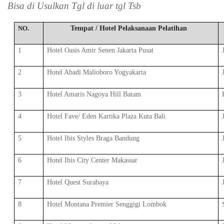
Bisa di Usulkan Tgl di luar tgl Tsb
NO.
Tempat / Hotel Pelaksanaan Pelatihan
1
Hotel Oasis Amir Senen Jakarta Pusat
2
Hotel Abadi Malioboro Yogyakarta
3
Hotel Amaris Nagoya Hill Batam
4
Hotel Fave/ Eden Kartika Plaza Kuta Bali
5
Hotel Ibis Styles Braga Bandung
6
Hotel Ibis City Center Makassar
7
Hotel Quest Surabaya
8
Hotel Montana Premier Senggigi Lombok