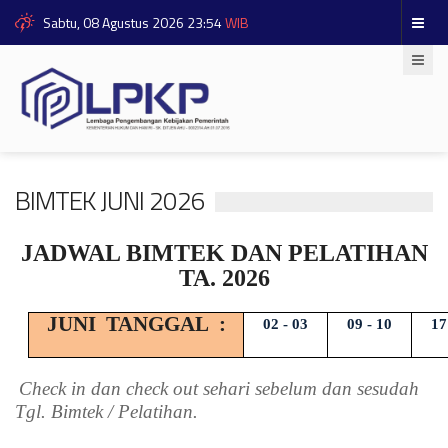
Sabtu, 08 Agustus 2026 23:54
WIB
BIMTEK JUNI 2026
JADWAL BIMTEK DAN PELATIHAN
TA. 2026
JUNI
TANGGAL
:
02 - 03
09 - 10
17
Check in dan check out sehari sebelum dan sesudah
Tgl. Bimtek / Pelatihan.