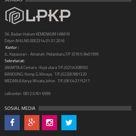
SK. Badan Hukum KEMENKUM HAM RI
Ditjen AHU.N0.0002314.01.07.2016
Kantor :
JL. Kapausari - Amanah. Pekanbaru.T/F (0761) 8401999
Sekretariat:
JAKARTA:Jl.Cemara -Koja utara T/F.(021)4308592
BANDUNG: Komp.G.Winaya. T/F.(022)87881320
MEDAN:Jl.Karya Wisata.Johor. T/F.(061)42775217
callcenter: 0812 6761 6999
SOSIAL MEDIA