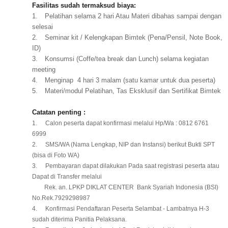
Fasilitas sudah termaksud biaya:
1.
Pelatihan selama 2 hari Atau Materi dibahas sampai dengan
selesai
2.
Seminar kit / Kelengkapan Bimtek (Pena/Pensil, Note Book,
ID)
3.
Konsumsi (Coffe/tea break dan Lunch) selama kegiatan
meeting
4.
Menginap
4 hari 3 malam (satu kamar untuk dua peserta)
5.
Materi/modul Pelatihan, Tas Eksklusif dan Sertifikat Bimtek
Catatan penting :
1.
Calon peserta dapat konfirmasi melalui Hp/Wa : 0812 6761
6999
2.
SMS/WA (Nama Lengkap, NIP dan Instansi) berikut Bukti SPT
(bisa di Foto WA)
3.
Pembayaran dapat dilakukan Pada saat registrasi peserta atau
Dapat di Transfer melalui
Rek. an. LPKP DIKLAT CENTER
Bank Syariah Indonesia (BSI)
No.Rek.7929298987
4.
Konfirmasi Pendaftaran Peserta Selambat - Lambatnya H-3
sudah diterima Panitia Pelaksana.