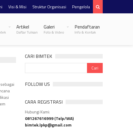
mi
Visi & Misi
Struktur Organisasi
Pengelola
Artikel
Galeri
Pendaftaran
mtek
Daftar Tulisan
Foto & Video
Info & Kontak
CARI BIMTEK
FOLLOW US
 sebagai
ncana
ikasi
CARA REGISTRASI
tem
Hubungi Kami:
081267616999 (Telp/WA)
bimtek.lpkp@gmail.com