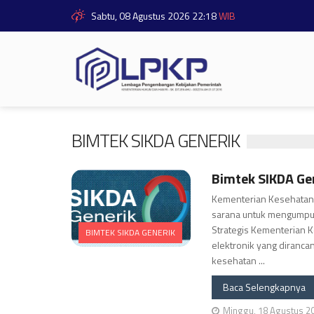
Sabtu, 08 Agustus 2026 22:18
WIB
BIMTEK SIKDA GENERIK
Bimtek SIKDA Ge
Kementerian Kesehatan 
sarana untuk mengumpul
Strategis Kementerian 
BIMTEK SIKDA GENERIK
elektronik yang diranc
Selengkapnya
kesehatan ...
Baca Selengkapnya
Minggu, 18 Agustus 2