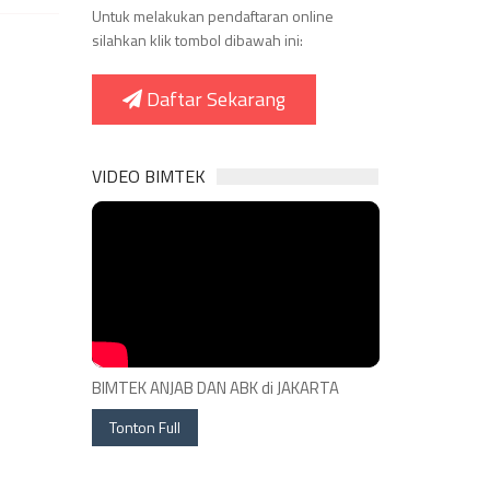
Untuk melakukan pendaftaran online
silahkan klik tombol dibawah ini:
Daftar Sekarang
VIDEO BIMTEK
BIMTEK ANJAB DAN ABK di JAKARTA
Tonton Full