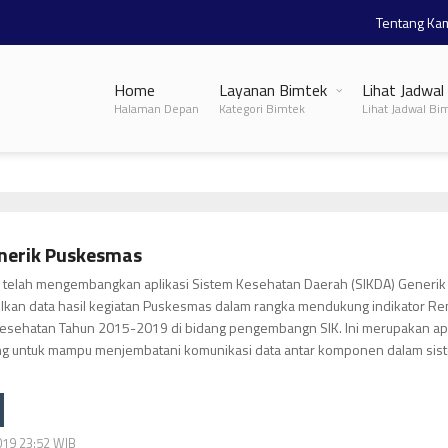
Tentang Ka
Home
Layanan Bimtek
Lihat Jadwal
Halaman Depan
Kategori Bimtek
Lihat Jadwal Bi
nerik Puskesmas
telah mengembangkan aplikasi Sistem Kesehatan Daerah (SIKDA) Generik
kan data hasil kegiatan Puskesmas dalam rangka mendukung indikator Re
Kesehatan Tahun 2015-2019 di bidang pengembangn SIK. Ini merupakan apl
ang untuk mampu menjembatani komunikasi data antar komponen dalam sis
019 23:52 WIB