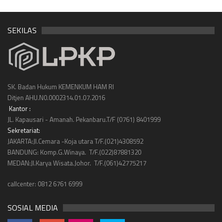
SEKILAS
SK. Badan Hukum KEMENKUM HAM RI
Ditjen AHU.N0.0002314.01.07.2016
Kantor :
JL. Kapausari - Amanah. Pekanbaru.T/F (0761) 8401999
Sekretariat:
JAKARTA:Jl.Cemara -Koja utara T/F.(021)4308592
BANDUNG: Komp.G.Winaya. T/F.(022)87881320
MEDAN:Jl.Karya Wisata.Johor. T/F.(061)42775217
callcenter: 0812 6761 6999
SOSIAL MEDIA