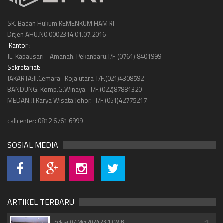
SK. Badan Hukum KEMENKUM HAM RI
Ditjen AHU.N0.0002314.01.07.2016
Kantor :
JL. Kapausari - Amanah. Pekanbaru.T/F (0761) 8401999
Sekretariat:
JAKARTA:Jl.Cemara -Koja utara T/F.(021)4308592
BANDUNG: Komp.G.Winaya. T/F.(022)87881320
MEDAN:Jl.Karya Wisata.Johor. T/F.(061)42775217
callcenter: 0812 6761 6999
SOSIAL MEDIA
ARTIKEL TERBARU
Selasa, 07 Mei 2024 23:10 WIB