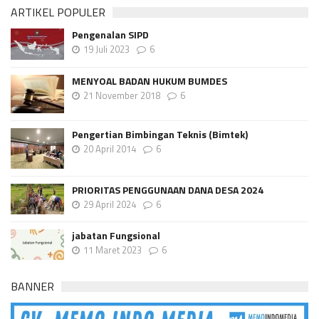
ARTIKEL POPULER
Pengenalan SIPD
19 Juli 2023
6
MENYOAL BADAN HUKUM BUMDES
21 November 2018
6
Pengertian Bimbingan Teknis (Bimtek)
20 April 2014
6
PRIORITAS PENGGUNAAN DANA DESA 2024
29 April 2024
6
jabatan Fungsional
11 Maret 2023
6
BANNER