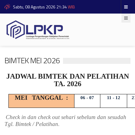
Sabtu, 08 Agustus 2026 21:34
WIB
BIMTEK MEI 2026
JADWAL BIMTEK DAN PELATIHAN
TA. 2026
MEI
TANGGAL
:
06 - 07
11 - 12
2
Check in dan check out sehari sebelum dan sesudah
Tgl. Bimtek / Pelatihan.