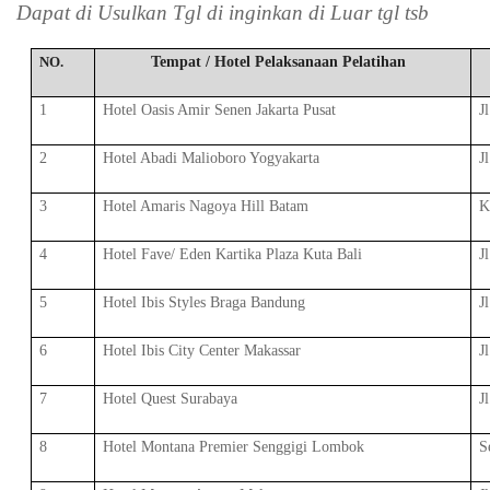
Dapat di Usulkan Tgl di inginkan di Luar tgl tsb
NO.
Tempat / Hotel Pelaksanaan Pelatihan
1
Hotel Oasis Amir Senen Jakarta Pusat
J
2
Hotel Abadi Malioboro Yogyakarta
J
3
Hotel Amaris Nagoya Hill Batam
K
4
Hotel Fave/ Eden Kartika Plaza Kuta Bali
J
5
Hotel Ibis Styles Braga Bandung
J
6
Hotel Ibis City Center Makassar
J
7
Hotel Quest Surabaya
J
8
Hotel Montana Premier Senggigi Lombok
S