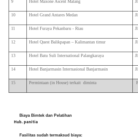
9
Hotel Maxone Ascent Malang
J
10
Hotel Grand Antares Medan
J
11
Hotel Furaya Pekanbaru - Riau
J
12
Hotel Quest Balikpapan – Kalimantan timur
J
13
Hotel Batu Suli International Palangkaraya
J
14
Hotel Banjarmasin Internasional Banjarmasin
J
15
Permintaan (in House) terkait
diminta
Biaya Bimtek dan Pelatihan
Hub. panitia
Fasilitas sudah termaksud biaya: