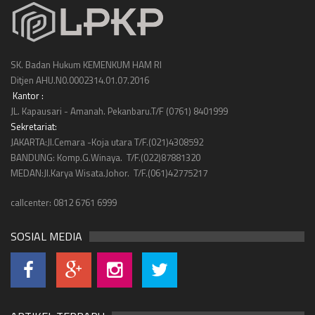
SK. Badan Hukum KEMENKUM HAM RI
Ditjen AHU.N0.0002314.01.07.2016
Kantor :
JL. Kapausari - Amanah. Pekanbaru.T/F (0761) 8401999
Sekretariat:
JAKARTA:Jl.Cemara -Koja utara T/F.(021)4308592
BANDUNG: Komp.G.Winaya. T/F.(022)87881320
MEDAN:Jl.Karya Wisata.Johor. T/F.(061)42775217
callcenter: 0812 6761 6999
SOSIAL MEDIA