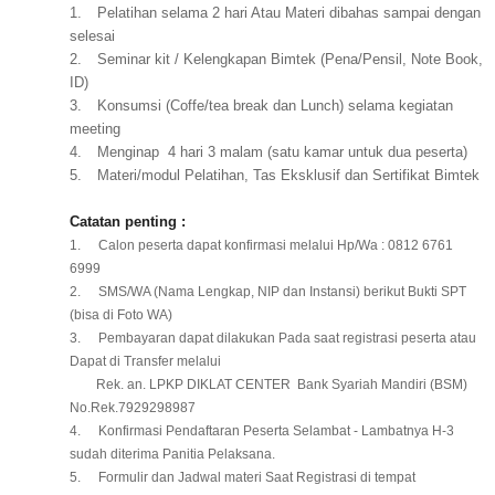
1.
Pelatihan selama 2 hari Atau Materi dibahas sampai dengan
selesai
2.
Seminar kit / Kelengkapan Bimtek (Pena/Pensil, Note Book,
ID)
3.
Konsumsi (Coffe/tea break dan Lunch) selama kegiatan
meeting
4.
Menginap
4 hari 3 malam (satu kamar untuk dua peserta)
5.
Materi/modul Pelatihan, Tas Eksklusif dan Sertifikat Bimtek
Catatan penting :
1.
Calon peserta dapat konfirmasi melalui Hp/Wa : 0812 6761
6999
2.
SMS/WA (Nama Lengkap, NIP dan Instansi) berikut Bukti SPT
(bisa di Foto WA)
3.
Pembayaran dapat dilakukan Pada saat registrasi peserta atau
Dapat di Transfer melalui
Rek. an. LPKP DIKLAT CENTER
Bank Syariah Mandiri (BSM)
No.Rek.7929298987
4.
Konfirmasi Pendaftaran Peserta Selambat - Lambatnya H-3
sudah diterima Panitia Pelaksana.
5.
Formulir dan Jadwal materi Saat Registrasi di tempat