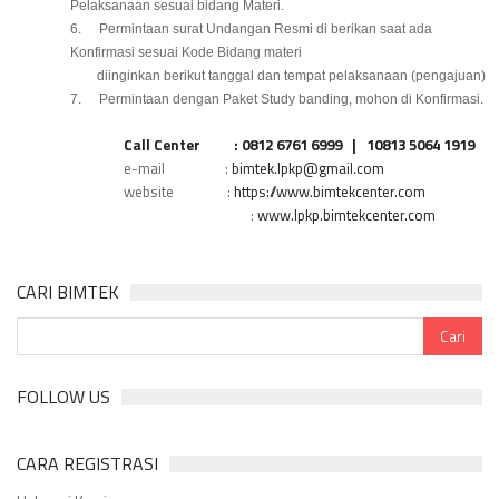
Pelaksanaan sesuai bidang Materi.
6.
Permintaan surat Undangan Resmi di berikan saat ada
Konfirmasi sesuai Kode Bidang materi
diinginkan berikut tanggal dan tempat pelaksanaan (pengajuan)
7.
Permintaan dengan Paket Study banding, mohon di Konfirmasi.
Call Center
: 0812 6761 6999
|
10813 5064 1919
e-mail
:
bimtek.lpkp@gmail.com
website
:
https://www.bimtekcenter.com
:
www.lpkp.bimtekcenter.com
CARI BIMTEK
FOLLOW US
CARA REGISTRASI