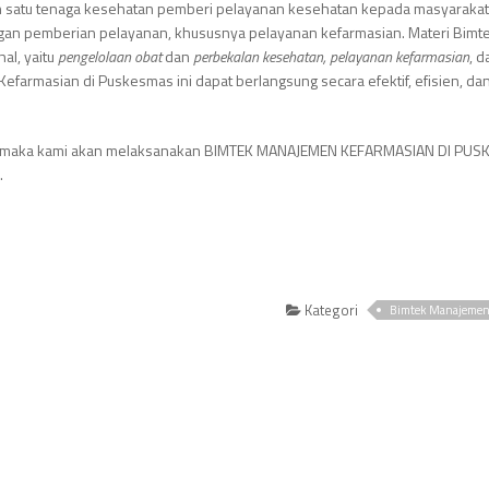
ah satu tenaga kesehatan pemberi pelayanan kesehatan kepada masyarakat
gan pemberian pelayanan, khususnya pelayanan kefarmasian. Materi Bimt
al, yaitu
pengelolaan obat
dan
perbekalan kesehatan,
pelayanan kefarmasian
, d
farmasian di Puskesmas ini dapat berlangsung secara efektif, efisien, da
s, maka kami akan melaksanakan BIMTEK MANAJEMEN KEFARMASIAN DI PU
.
Kategori
Bimtek Manajemen