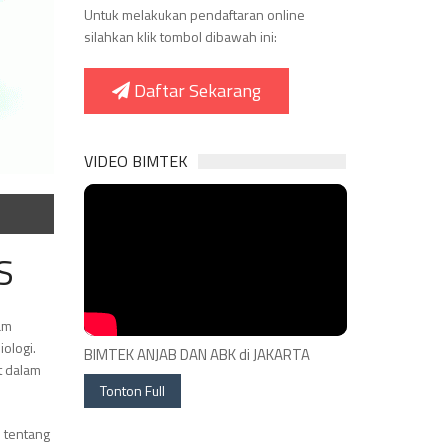
Untuk melakukan pendaftaran online
silahkan klik tombol dibawah ini:
Daftar Sekarang
VIDEO BIMTEK
S
am
ologi.
BIMTEK ANJAB DAN ABK di JAKARTA
t dalam
Tonton Full
 tentang