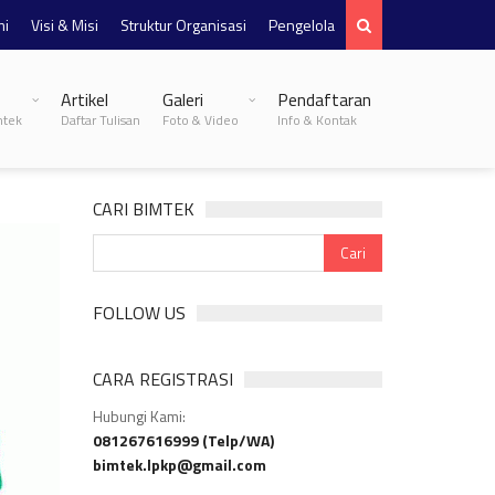
mi
Visi & Misi
Struktur Organisasi
Pengelola
Artikel
Galeri
Pendaftaran
mtek
Daftar Tulisan
Foto & Video
Info & Kontak
CARI BIMTEK
FOLLOW US
CARA REGISTRASI
Hubungi Kami:
081267616999 (Telp/WA)
bimtek.lpkp@gmail.com