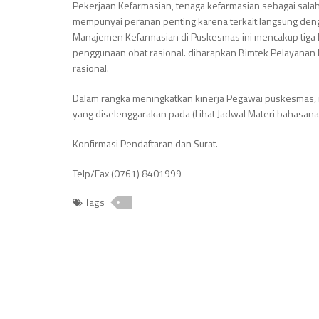
Pekerjaan Kefarmasian, tenaga kefarmasian sebagai sal
mempunyai peranan penting karena terkait langsung den
Manajemen Kefarmasian di Puskesmas ini mencakup tiga h
penggunaan obat rasional. diharapkan Bimtek Pelayanan Ke
rasional.
Dalam rangka meningkatkan kinerja Pegawai puskesma
yang diselenggarakan pada (Lihat Jadwal Materi bahasana
Konfirmasi Pendaftaran dan Surat.
Telp/Fax (0761) 8401999
Tags